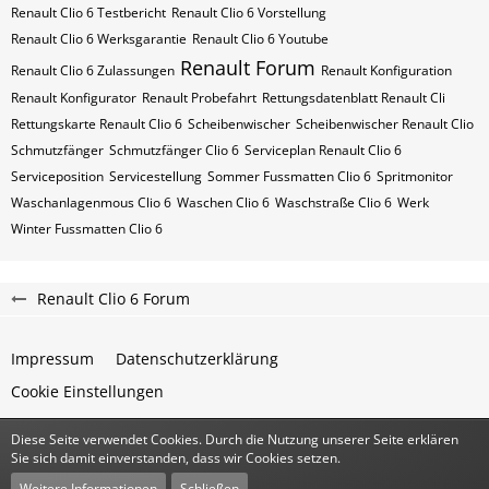
Renault Clio 6 Testbericht
Renault Clio 6 Vorstellung
Renault Clio 6 Werksgarantie
Renault Clio 6 Youtube
Renault Forum
Renault Clio 6 Zulassungen
Renault Konfiguration
Renault Konfigurator
Renault Probefahrt
Rettungsdatenblatt Renault Cli
Rettungskarte Renault Clio 6
Scheibenwischer
Scheibenwischer Renault​ Clio
Schmutzfänger
Schmutzfänger Clio 6
Serviceplan Renault Clio 6
Serviceposition
Servicestellung
Sommer Fussmatten Clio 6
Spritmonitor
Waschanlagenmous Clio 6
Waschen Clio 6
Waschstraße Clio 6
Werk
Winter Fussmatten Clio 6
Renault Clio 6 Forum
Impressum
Datenschutzerklärung
Cookie Einstellungen
Diese Seite verwendet Cookies. Durch die Nutzung unserer Seite erklären
Community-Software:
WoltLab Suite™
Sie sich damit einverstanden, dass wir Cookies setzen.
Stil:
Classic
von
cls-design
Weitere Informationen
Schließen