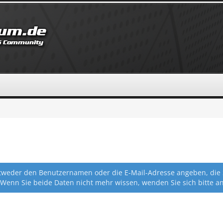
eder den Benutzernamen oder die E-Mail-Adresse angeben, die Sie
 Wenn Sie beide Daten nicht mehr wissen, wenden Sie sich bitte a