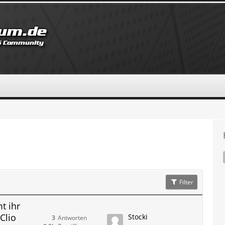
Filter
t ihr
Clio
Stocki
3
Antworten