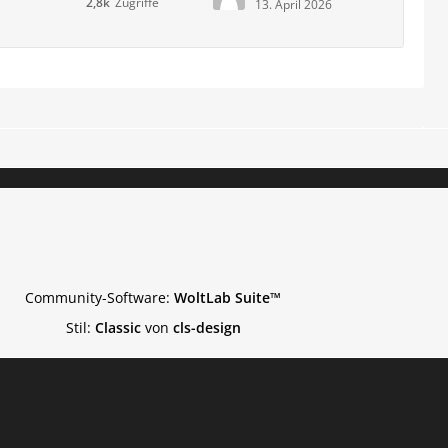
2,8k
Zugriffe
13. April 2026
Community-Software:
WoltLab Suite™
Stil:
Classic
von
cls-design